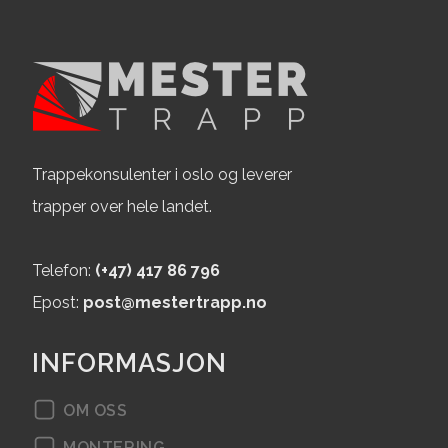
Mester project 76
Mester project 75
Mester project 74
Mester project 73
Trappekonsulenter i oslo og leverer
Mester project 72
trapper over hele landet.
Mester project 71
Telefon:
(+47) 417 86 796
Mester project 70
Epost:
post@mestertrapp.no
Mester project 69
INFORMASJON
Mester project 68
OM OSS
Mester project 67
MONTERING