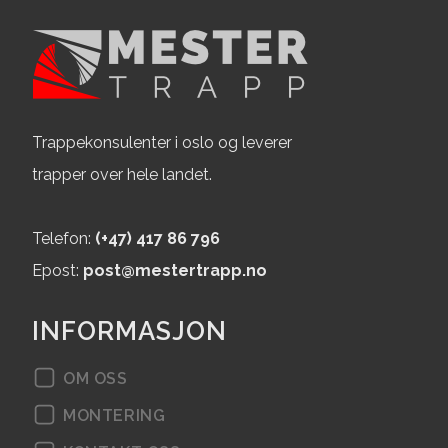
Mester project 76
Mester project 75
Mester project 74
Mester project 73
Trappekonsulenter i oslo og leverer
Mester project 72
trapper over hele landet.
Mester project 71
Telefon:
(+47) 417 86 796
Mester project 70
Epost:
post@mestertrapp.no
Mester project 69
INFORMASJON
Mester project 68
OM OSS
Mester project 67
MONTERING
Mester project 66