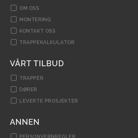
OM OSS
Mester project 67
MONTERING
Mester project 66
KONTAKT OSS
Mester project 65
TRAPPEKALKULATOR
Mester project 64
VÅRT TILBUD
Mester project 63
Mester project 62
TRAPPER
DØRER
Mester project 61
LEVERTE PROSJEKTER
Mester project 60
Mester project 59
ANNEN
Mester project 58
PERSONVERNREGLER