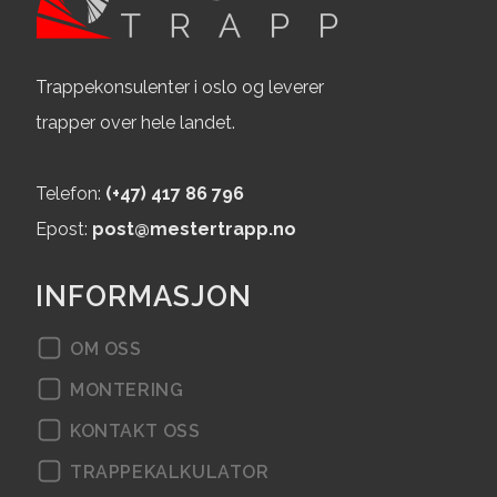
Mester project 74
Mester project 73
Trappekonsulenter i oslo og leverer
Mester project 72
trapper over hele landet.
Mester project 71
Telefon:
(+47) 417 86 796
Mester project 70
Epost:
post@mestertrapp.no
Mester project 69
INFORMASJON
Mester project 68
OM OSS
Mester project 67
MONTERING
Mester project 66
KONTAKT OSS
Mester project 65
TRAPPEKALKULATOR