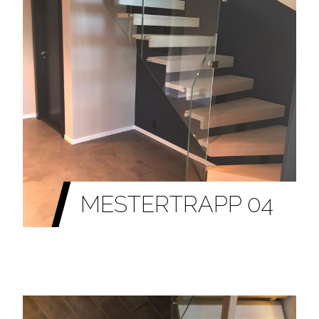
MESTERTRAPP 04