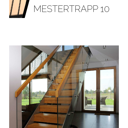
MESTERTRAPP 10